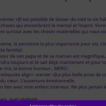
center »]Il est possible de laisser de coté la vie ha
 choses qui encombrent le mental et l’esprit. Vivr
nt surtout avec les choses matérielles qui nous s
rsonne, la personne la plus importante pour soi, c
te familial.
amour de son papa et de sa maman est magnifique,
ndra toujours et le sait déjà maintenant et pour t
le rire, la bonne humeur…MERCI
lockquote align= »center »]La plus belle prise de c
e du cœur. L’ouverture émotionnelle.
n lien avec mon enfant intérieur. Ne plus jamais le
paix, quel sérénité.
plie, plus sûr de moi, avec des bases solides sur l