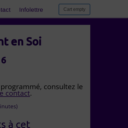
tact
Infolettre
Cart empty
t en Soi
16
st programmé, consultez le
e contact
.
inutes)
s à cet