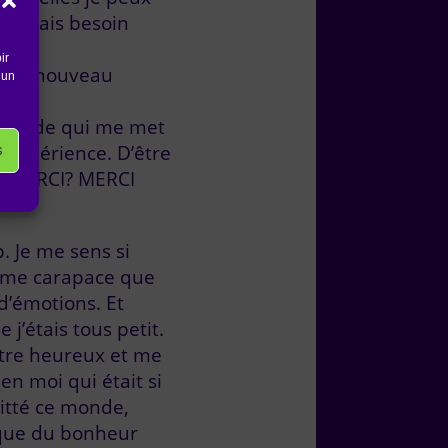
 j’avais besoin
ir
est un nouveau
 un
ttitude qui me met
se expérience. D’être
s
I? MERCI? MERCI
. Je me sens si
orme carapace que
d’émotions. Et
 j’étais tous petit.
être heureux et me
en moi qui était si
uitté ce monde,
p que du bonheur