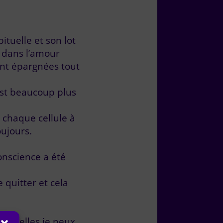
bituelle et son lot
e dans l’amour
ont épargnées tout
’est beaucoup plus
 chaque cellule à
oujours.
onscience a été
 quitter et cela
esquelles je peux