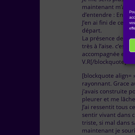
maintenant m’appuye
Pou
d’entendre : Enfin!
acc
J’en ai fini de cett
vos
eff
départ.
La présence de non-
très à l’aise. c’est
accompagnée et ent
V.R[/blockquote]
[blockquote align= 
rayonnant. Grace a
j’avais construite 
pleurer et me lâcher
J’ai ressentit tous
sentir vivant dans c
triste, si mal dans
maintenant je souri