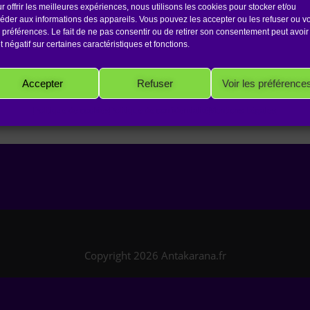
r offrir les meilleures expériences, nous utilisons les cookies pour stocker et/ou
éder aux informations des appareils. Vous pouvez les accepter ou les refuser ou vo
 accepte les termes et les conditions
 préférences. Le fait de ne pas consentir ou de retirer son consentement peut avoir
et négatif sur certaines caractéristiques et fonctions.
Accepter
Refuser
Voir les préférence
Politique de cookies
Politique de confidentialité
Mentions Légales
Copyright 2026 Antakarana.fr