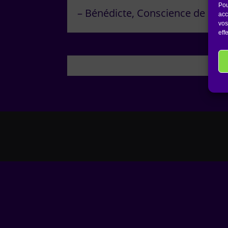
Pou
Bénédicte
Conscience de Soi
acc
vos
eff