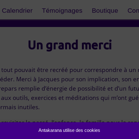
Calendrier
Témoignages
Boutique
Con
Un grand merci
e tout pouvait être recréé pour correspondre à un
ccéder. Merci à Jacques pour son implication, son
e repars remplie d’énergie de possibilité et d’un fu
ux outils, exercices et méditations qui m’ont guér
rmais inutiles.
evisiter le passé, l’enfance, la famille pour la ren
Antakarana utilise des cookies
r tous les membres.