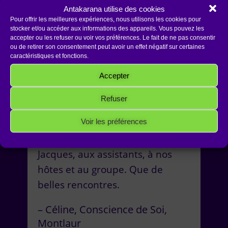
importantes, je les accueille et
Antakarana utilise des cookies
les exprime. Les émotions de
Pour offrir les meilleures expériences, nous utilisons les cookies pour
stocker et/ou accéder aux informations des appareils. Vous pouvez les
mon entourage familial et
accepter ou les refuser ou voir vos préférences. Le fait de ne pas consentir
ou de retirer son consentement peut avoir un effet négatif sur certaines
professionnel sont très
caractéristiques et fonctions.
importantes, je les accueille et
Accepter
les écoute.
Refuser
Merci Jacques d’être venu jusqu’à
Voir les préférences
nous et de nous avoir fait ce
beau cadeau. Merci à Jean-
Politique de cookies
Politique de confidentialité
Mentions Légales
Jacques, aux assistants, à nos
hôtes et au groupe. Que de
belles rencontres.
Céline
Conscience de Soi
Montlaur