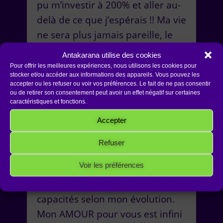
pu m’investir à 200% et aller au-
delà de ce que j’espérais !! Ma vie
ne sera plus jamais pareille, le
bonheur, la lumière, mon enfant
Antakarana utilise des cookies
intérieur, l’AMOUR et l’ouverture
Pour offrir les meilleures expériences, nous utilisons les cookies pour
stocker et/ou accéder aux informations des appareils. Vous pouvez les
seront toujours présent. Jean-
accepter ou les refuser ou voir vos préférences. Le fait de ne pas consentir
Jacques et Yvette ont toujours
ou de retirer son consentement peut avoir un effet négatif sur certaines
caractéristiques et fonctions.
été présents et attentionné afin
Accepter
de nous protéger, nous guider et
permettre une totale ouverture.
Refuser
Je tiens aussi à remercier Jacques
Voir les préférences
du fond du cœur car j’ai pu
Politique de cookies
Politique de confidentialité
Mentions Légales
atteindre le maximum de mes
capacités selon mon évolution.
Mon AMOUR pour vous est infini