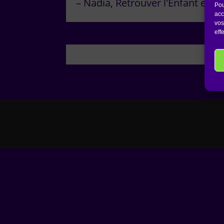
Nadia
Retrouver l'Enfant en So
Pou
acc
vos
eff