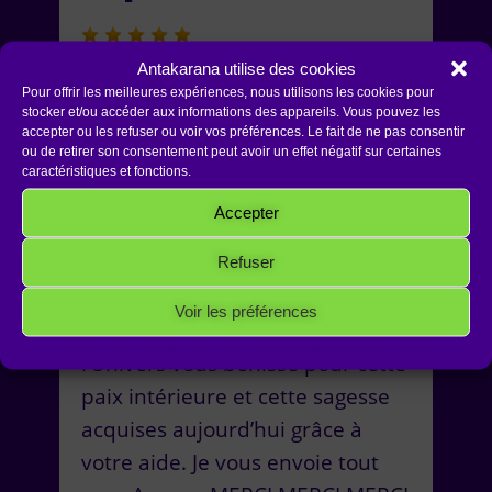
Aujourd’hui, je suis devenue «
Antakarana utilise des cookies
Pour offrir les meilleures expériences, nous utilisons les cookies pour
individualiste » et j’en suis
stocker et/ou accéder aux informations des appareils. Vous pouvez les
reconnaissante ! Vous m’avez
accepter ou les refuser ou voir vos préférences. Le fait de ne pas consentir
ou de retirer son consentement peut avoir un effet négatif sur certaines
transmis beaucoup d’outils
caractéristiques et fonctions.
durant ce weekend, et je compte
Accepter
d’ailleurs m’en servir tous les
jours. Vous avez changé ma vie,
Refuser
et la vie de beaucoup d’autres
Voir les préférences
personnes ici présentes. Que
Politique de cookies
Politique de confidentialité
Mentions Légales
l’Univers vous bénisse pour cette
paix intérieure et cette sagesse
acquises aujourd’hui grâce à
votre aide. Je vous envoie tout