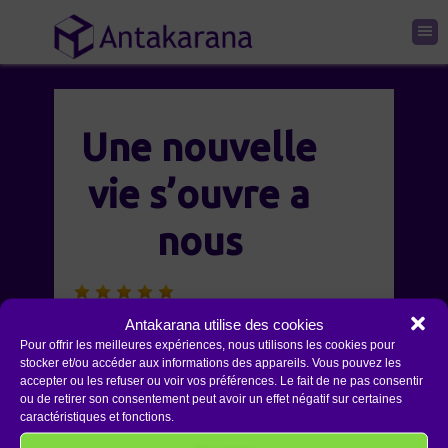
Une nouvelle
vie s’ouvre a
nous
Génial ! Une nouvelle vie s’ouvre
Antakarana utilise des cookies
Pour offrir les meilleures expériences, nous utilisons les cookies pour
a nous. Les anciens schémas
stocker et/ou accéder aux informations des appareils. Vous pouvez les
tombent et on peut commencer
accepter ou les refuser ou voir vos préférences. Le fait de ne pas consentir
ou de retirer son consentement peut avoir un effet négatif sur certaines
à vivre librement, dans l’AMOUR,
caractéristiques et fonctions.
la lumière et le lâcher prise.