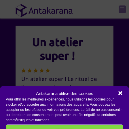
Un atelier
super !
Un atelier super ! Le rituel de
l’eau est quelque choses
Antakarana utilise des cookies
d’agréablement surprenant.
Pour offrir les meilleures expériences, nous utilisons les cookies pour
MERCI aux animateurs.
stocker et/ou accéder aux informations des appareils. Vous pouvez les
accepter ou les refuser ou voir vos préférences. Le fait de ne pas consentir
ou de retirer son consentement peut avoir un effet négatif sur certaines
Mathilde
Reiki Maîtrise
caractéristiques et fonctions.
Beziers