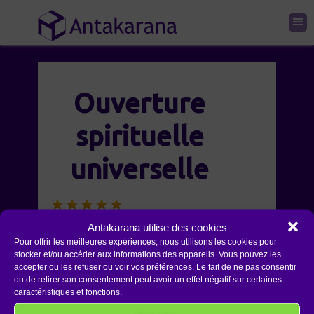
Ouverture
spirituelle
universelle
Ouverture spirituelle universelle
Antakarana utilise des cookies
Pour offrir les meilleures expériences, nous utilisons les cookies pour
et Compréhension accrue
stocker et/ou accéder aux informations des appareils. Vous pouvez les
résument bien le résultat de la
accepter ou les refuser ou voir vos préférences. Le fait de ne pas consentir
ou de retirer son consentement peut avoir un effet négatif sur certaines
formation. Pour le reste comme
caractéristiques et fonctions.
toujours, ambiance, confiance de