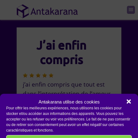
J’ai enfin
compris
j’ai enfin compris que tout est
dans l’interprétation de l’amour,
avec l’amour on peut tout guérir.
Antakarana utilise des cookies
Pour offrir les meilleures expériences, nous utilisons les cookies pour
Maintenant a moi de l’expliquer
stocker et/ou accéder aux informations des appareils. Vous pouvez les
accepter ou les refuser ou voir vos préférences. Le fait de ne pas consentir
a ceux qui en on besoin. MERCI à
ou de retirer son consentement peut avoir un effet négatif sur certaines
Jean-Jacques pour ton savoir,
caractéristiques et fonctions.