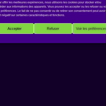
r offrir les meilleures expériences, nous utilisons les cookies pour stocker et/ou
éder aux informations des appareils. Vous pouvez les accepter ou les refuser ou vo
 préférences. Le fait de ne pas consentir ou de retirer son consentement peut avoir
et négatif sur certaines caractéristiques et fonctions.
Copyright 2026 Antakarana.fr
Accepter
Refuser
Voir les préférence
Politique de cookies
Politique de confidentialité
Mentions Légales