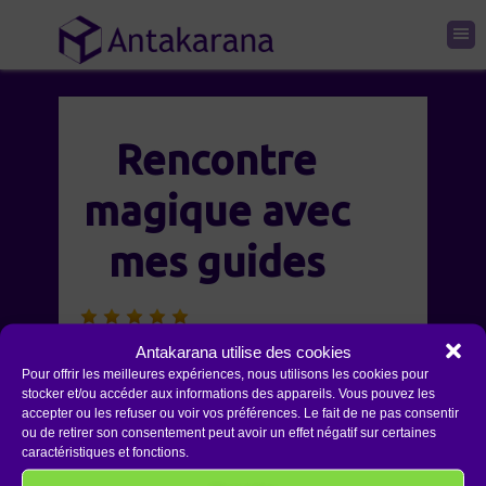
Rencontre
magique avec
mes guides
Rencontre magique avec mes
Antakarana utilise des cookies
Pour offrir les meilleures expériences, nous utilisons les cookies pour
guides et moi-même. Une force
stocker et/ou accéder aux informations des appareils. Vous pouvez les
et des énergies extraordinaire.
accepter ou les refuser ou voir vos préférences. Le fait de ne pas consentir
ou de retirer son consentement peut avoir un effet négatif sur certaines
Un lâcher prise sur une peur
caractéristiques et fonctions.
ancienne, très belle libération.