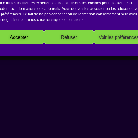
r offrir les meilleures expériences, nous utilisons les cookies pour stocker et/ou
éder aux informations des appareils. Vous pouvez les accepter ou les refuser ou vo
 préférences. Le fait de ne pas consentir ou de retirer son consentement peut avoir
et négatif sur certaines caractéristiques et fonctions.
Accepter
Refuser
Voir les préférence
Copyright 2026 Antakarana.fr
Politique de cookies
Politique de confidentialité
Mentions Légales