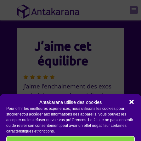
J’aime cet
équilibre
J’aime l’enchainement des exos
et la fréquence des méditations,
Antakarana utilise des cookies
j’aime cet équilibre. MERCI Jean-
Pour offrir les meilleures expériences, nous utilisons les cookies pour
Jacques, j’aime ton
stocker et/ou accéder aux informations des appareils. Vous pouvez les
accepter ou les refuser ou voir vos préférences. Le fait de ne pas consentir
accompagnement.
ou de retirer son consentement peut avoir un effet négatif sur certaines
caractéristiques et fonctions.
Catherine
Retrouver le