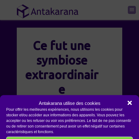
Ce fut une
symbiose
extraordinair
e
Antakarana utilise des cookies
Pour offrir les meilleures expériences, nous utilisons les cookies pour
Le déroulement de ce cours était
stocker et/ou accéder aux informations des appareils. Vous pouvez les
accepter ou les refuser ou voir vos préférences. Le fait de ne pas consentir
magnifique et m’a apporté
ou de retirer son consentement peut avoir un effet négatif sur certaines
beaucoup. MERCI, MERCI, MERCI.
caractéristiques et fonctions.