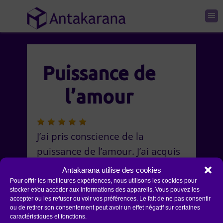
Puissance de
l’amour
J’ai pris conscience de la
puissance de l’amour. J’ai acquis
encore plus de clarté.
Antakarana utilise des cookies
Pour offrir les meilleures expériences, nous utilisons les cookies pour
J’ai intégré des profonds
stocker et/ou accéder aux informations des appareils. Vous pouvez les
accepter ou les refuser ou voir vos préférences. Le fait de ne pas consentir
changements et des nouveaux
ou de retirer son consentement peut avoir un effet négatif sur certaines
caractéristiques et fonctions.
outils pour accompagner mes