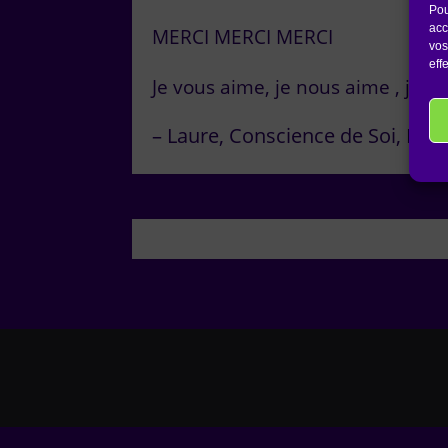
Pou
acc
MERCI MERCI MERCI
vos
eff
Je vous aime, je nous aime , je t’
Laure
Conscience de Soi
Mon