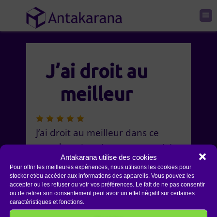
J’ai droit au
meilleur
J’ai droit au meilleur dans ce
monde qui est juste pour moi. Je
Antakarana utilise des cookies
le reçois, je l’accueille, l’accepte,
Pour offrir les meilleures expériences, nous utilisons les cookies pour
le vis dans l’amour. MERCI
stocker et/ou accéder aux informations des appareils. Vous pouvez les
accepter ou les refuser ou voir vos préférences. Le fait de ne pas consentir
ou de retirer son consentement peut avoir un effet négatif sur certaines
Florence
Conscience de Soi
caractéristiques et fonctions.
Montlaur