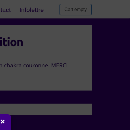
tact
Infolettre
Cart empty
ition
on chakra couronne. MERCI