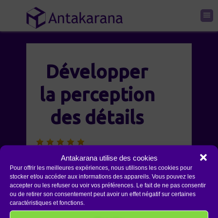
Développer
la perception
des détails
Développer la perception des
Antakarana utilise des cookies
Pour offrir les meilleures expériences, nous utilisons les cookies pour
détails. Faire le distingo entre le
stocker et/ou accéder aux informations des appareils. Vous pouvez les
mental et l’esprit. Etre attentif
accepter ou les refuser ou voir vos préférences. Le fait de ne pas consentir
ou de retirer son consentement peut avoir un effet négatif sur certaines
aux détails.
caractéristiques et fonctions.