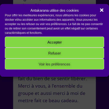
colère, déception de mon
Antakarana utilise des cookies
enfance et en ressortir rempli
Pour offrir les meilleures expériences, nous utilisons les cookies pour
d’amour. Cela m’a aussi permis
stocker et/ou accéder aux informations des appareils. Vous pouvez les
accepter ou les refuser ou voir vos préférences. Le fait de ne pas consentir
de faire de très grandes prises
ou de retirer son consentement peut avoir un effet négatif sur certaines
caractéristiques et fonctions.
de conscience, de mettre des
mots sur des maux, sur des
Accepter
blessures. De guérir des
Refuser
blessures. D’apporter beaucoup
de lumière. Un atelier où l’on
Voir les préférences
pleure beaucoup mais que ça
Politique de cookies
Politique de confidentialité
Mentions Légales
fait du bien de se sentir libérer.
Merci à vous, à l’ensemble du
groupe et aussi merci à moi de
mettre fait ce beau cadeau.