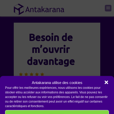
Besoin de
m’ouvrir
davantage
Des prises de conscience
Antakarana utilise des cookies
Pour offrir les meilleures expériences, nous utilisons les cookies pour
notamment de m’ouvrir
stocker et/ou accéder aux informations des appareils. Vous pouvez les
davantage. Très bon animateur
accepter ou les refuser ou voir vos préférences. Le fait de ne pas consentir
ou de retirer son consentement peut avoir un effet négatif sur certaines
et un groupe dans l’ouverture.
caractéristiques et fonctions.