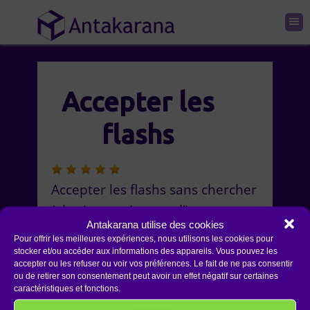
Accepter les
flashs
Accepter les flashs sans chercher
à les interpréter sur l’instant.
Antakarana utilise des cookies
Découvrir ensuite un message et
Pour offrir les meilleures expériences, nous utilisons les cookies pour
décrypter son contenu.
stocker et/ou accéder aux informations des appareils. Vous pouvez les
accepter ou les refuser ou voir vos préférences. Le fait de ne pas consentir
ou de retirer son consentement peut avoir un effet négatif sur certaines
Patrick
Don de médiumnité 1
caractéristiques et fonctions.
Bandol