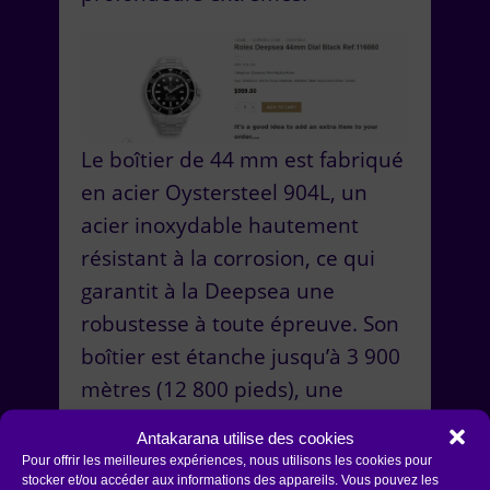
Le boîtier de 44 mm est fabriqué
en acier Oystersteel 904L, un
acier inoxydable hautement
résistant à la corrosion, ce qui
garantit à la Deepsea une
robustesse à toute épreuve. Son
boîtier est étanche jusqu’à 3 900
mètres (12 800 pieds), une
caractéristique qui en fait l’une
Antakarana utilise des cookies
des montres de plongée les plus
Pour offrir les meilleures expériences, nous utilisons les cookies pour
stocker et/ou accéder aux informations des appareils. Vous pouvez les
performantes au monde. Le