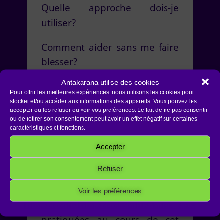
Quelle approche dois-je
utiliser?
Comment aider sans me faire
blesser?
Antakarana utilise des cookies
Est-ce profitable ou nuisible?
Pour offrir les meilleures expériences, nous utilisons les cookies pour
stocker et/ou accéder aux informations des appareils. Vous pouvez les
Quelle est ma responsabilité
accepter ou les refuser ou voir vos préférences. Le fait de ne pas consentir
ou de retirer son consentement peut avoir un effet négatif sur certaines
face à cette aide que je
caractéristiques et fonctions.
souhaite apporter?
Accepter
Refuser
À l’aide de différents exercices
de mises en situation, de
Voir les préférences
techniques particulières
Politique de cookies
Politique de confidentialité
Mentions Légales
pratiquées au cours de cet