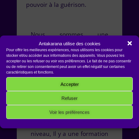
pouvoir à la guérison.
Nous sommes une
fréquence, un son, une
Antakarana utilise des cookies
Pour offrir les meilleures expériences, nous utilisons les cookies pour
couleur et une géométrie.
stocker et/ou accéder aux informations des appareils. Vous pouvez les
Le REIKI unitaire, REIKI du
accepter ou les refuser ou voir vos préférences. Le fait de ne pas consentir
ou de retirer son consentement peut avoir un effet négatif sur certaines
son® ouvre les canaux et
caractéristiques et fonctions.
particulièrement le chakra
Accepter
De la gorge pour que la
Refuser
parole et la voix canalise
l’énergie de haute guérison.
Voir les préférences
Politique de cookies
Politique de confidentialité
Mentions Légales
Le REIKI Unitaire n’a pas de
niveau, Il y a une formation