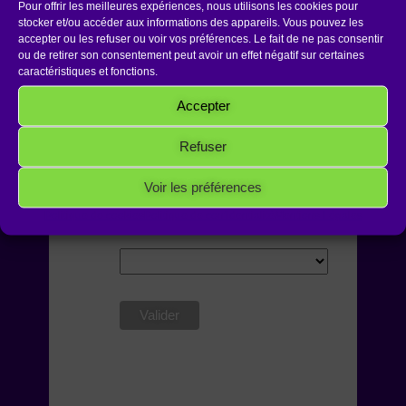
Pour offrir les meilleures expériences, nous utilisons les cookies pour
*
Votre Prénom
stocker et/ou accéder aux informations des appareils. Vous pouvez les
accepter ou les refuser ou voir vos préférences. Le fait de ne pas consentir
ou de retirer son consentement peut avoir un effet négatif sur certaines
caractéristiques et fonctions.
Votre Nom
Accepter
Refuser
Pays – Secteur
Voir les préférences
Politique de cookies
Politique de confidentialité
Mentions Légales
Région (France uniquement)