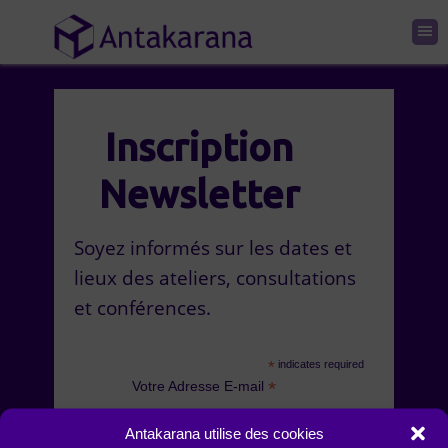
Inscription
Newsletter
Soyez informés sur les dates et
lieux des ateliers, consultations
et conférences.
*
indicates required
*
Votre Adresse E-mail
Antakarana utilise des cookies