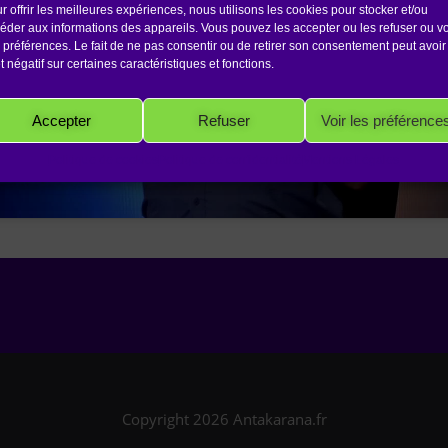
r offrir les meilleures expériences, nous utilisons les cookies pour stocker et/ou
Cliquez pour accepter les cookies
éder aux informations des appareils. Vous pouvez les accepter ou les refuser ou vo
marketing et activer ce contenu
 préférences. Le fait de ne pas consentir ou de retirer son consentement peut avoir
et négatif sur certaines caractéristiques et fonctions.
Accepter
Refuser
Voir les préférence
Politique de cookies
Politique de confidentialité
Mentions Légales
Copyright 2026 Antakarana.fr