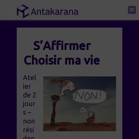
S’Affirmer
Choisir ma vie
Atel
ier
de 2
jour
s –
non
rési
den