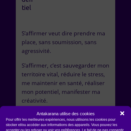
tiel
S’affirmer veut dire prendre ma
place, sans soumission, sans
agressivité.
S’affirmer, c’est sauvegarder mon
territoire vital, réduire le stress,
me maintenir en santé, réaliser
mon potentiel, manifester ma
créativité.
Antakarana utilise des cookies
S’affirmer, c’est VIVRE !
Pour offrir les meilleures expériences, nous utilisons les cookies pour
stocker et/ou accéder aux informations des appareils. Vous pouvez les
Cet atelier permet d’améliorer
accepter ou les refuser ou voir vos préférences. Le fait de ne pas consentir