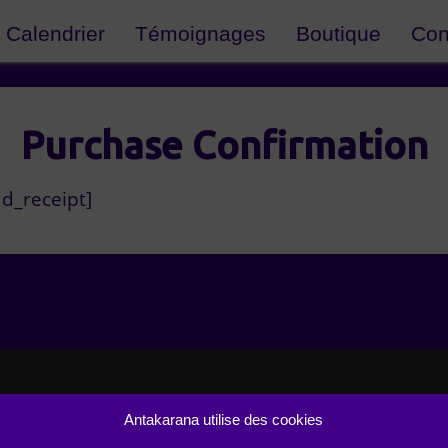
Calendrier
Témoignages
Boutique
Con
Purchase Confirmation
d_receipt]
Copyright 2026 Antakarana.fr
Antakarana utilise des cookies