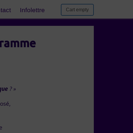
tact
Infolettre
Cart empty
ogramme
que
? »
osé,
e