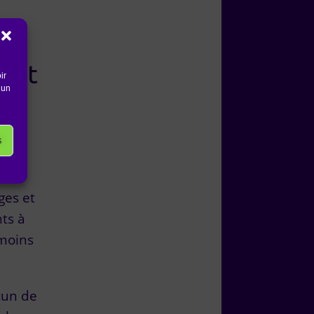
eant
ir
 un
le en
s
ges et
ts à
 moins
cun de