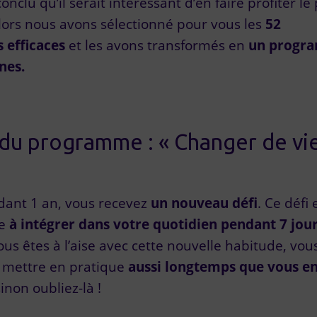
nclu qu’il serait intéressant d’en faire profiter le 
lors nous avons sélectionné pour vous les
52
 efficaces
et les avons transformés en
un progr
nes.
u programme : « Changer de vi
ant 1 an, vous recevez
un nouveau défi
. Ce défi 
de
à intégrer dans votre quotidien pendant 7 jou
vous êtes à l’aise avec cette nouvelle habitude, vou
a mettre en pratique
aussi longtemps que vous e
sinon oubliez-là !