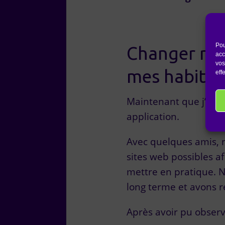
Pou
Changer rad
acc
vos
mes habitu
eff
Maintenant que j’avais
application.
Avec quelques amis, 
sites web possibles a
mettre en pratique. 
long terme et avons re
Après avoir pu observ