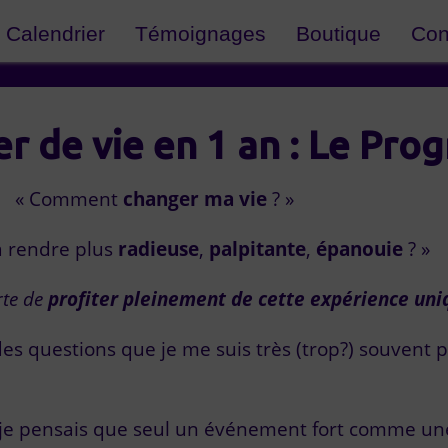
Calendrier
Témoignages
Boutique
Con
r de vie en 1 an : Le Pr
« Comment
changer ma vie
? »
 rendre plus
radieuse
,
palpitante
,
épanouie
? »
rte de
profiter pleinement de cette expérience uni
es questions que je me suis très (trop?) souvent p
je pensais que seul un événement fort comme un