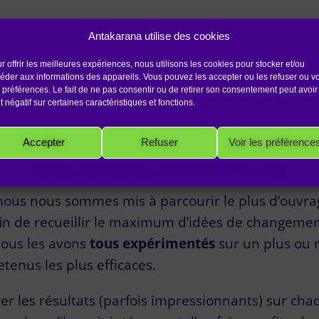
Antakarana utilise des cookies
r offrir les meilleures expériences, nous utilisons les cookies pour stocker et/ou
icalement ma vie en chang
éder aux informations des appareils. Vous pouvez les accepter ou les refuser ou vo
 préférences. Le fait de ne pas consentir ou de retirer son consentement peut avoir
des
et négatif sur certaines caractéristiques et fonctions.
 la clé, il ne me restait plus qu’à mettre cette règ
Accepter
Refuser
Voir les préférence
Politique de cookies
Politique de confidentialité
Mentions Légales
nous nous sommes mis à parcourir le plus d’ouvra
fin de recueillir le maximum d’idées de changemen
Nous les avons
tous expérimentés
sur un plus ou
tenus les plus efficaces.
er les résultats (parfois impressionnants) sur cha