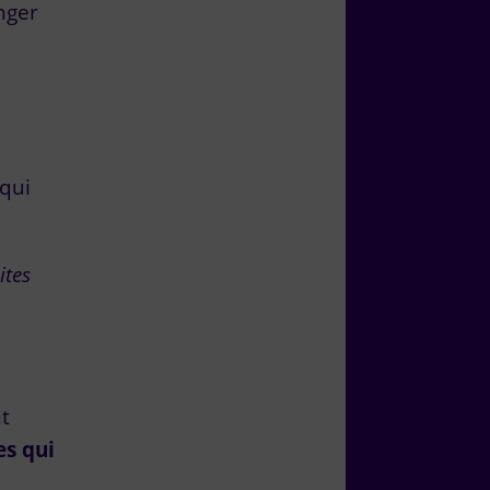
nger
 qui
ites
t
es qui