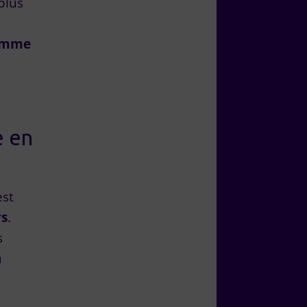
plus
amme
e en
est
rs
.
s
n