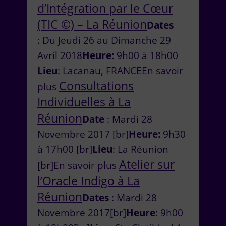
d’Intégration par le Cœur
(TIC ©) – La Réunion
Dates
: Du Jeudi 26 au Dimanche 29
Avril 2018
Heure:
9h00 à 18h00
Lieu
: Lacanau, FRANCE
En savoir
Consultations
plus
Individuelles à La
Réunion
Date
: Mardi 28
Novembre 2017 [br]
Heure:
9h30
à 17h00 [br]
Lieu
: La Réunion
Atelier sur
[br]
En savoir plus
l’Oracle Indigo à La
Réunion
Dates
: Mardi 28
Novembre 2017[br]
Heure
: 9h00