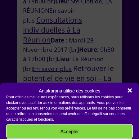
à 18h00[br]
Lieu
: Ste Clotilde, LA
RÉUNION
En savoir
Consultations
plus
Individuelles à La
Réunion
Date
: Mardi 28
Novembre 2017 [br]
Heure:
9h30
à 17h00 [br]
Lieu
: La Réunion
Retrouver le
[br]
En savoir plus
potentiel de vie en soi – La
Réunion
Dates
: Samedi 19 et
Antakarana utilise des cookies
Dimanche 20 Novembre 2016
Pour offrir les meilleures expériences, nous utilisons les cookies pour
stocker et/ou accéder aux informations des appareils. Vous pouvez les
[br)
Heure:
9h00 à 18h00
accepter ou les refuser ou voir vos préférences. Le fait de ne pas consentir
ou de retirer son consentement peut avoir un effet négatif sur certaines
[br]
Lieu
: Bussières (Loire),
caractéristiques et fonctions.
Atelier
FRANCE
En savoir plus
Accepter
Relation d’aide – La