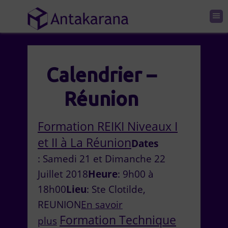
Calendrier –
Réunion
Formation REIKI Niveaux I
et II à La Réunion
Dates
: Samedi 21 et Dimanche 22
Juillet 2018
Heure
: 9h00 à
18h00
Lieu
: Ste Clotilde,
REUNION
En savoir
Formation Technique
plus