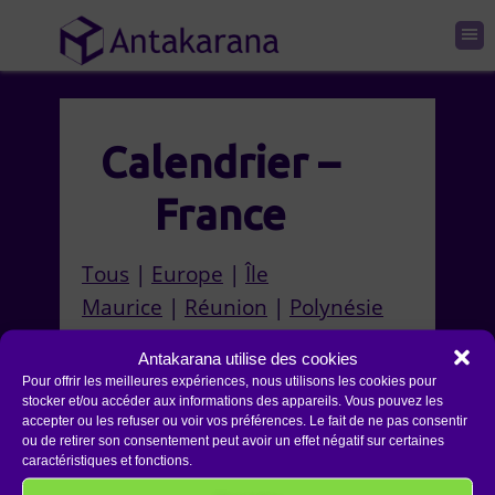
Calendrier –
France
Tous
|
Europe
|
Île
Maurice
|
Réunion
|
Polynésie
France : National |
Alsace
|
Loire
Antakarana utilise des cookies
|
Hérault
Pour offrir les meilleures expériences, nous utilisons les cookies pour
stocker et/ou accéder aux informations des appareils. Vous pouvez les
accepter ou les refuser ou voir vos préférences. Le fait de ne pas consentir
[blog count= »15″
ou de retirer son consentement peut avoir un effet négatif sur certaines
category__and= »27,4″
caractéristiques et fonctions.