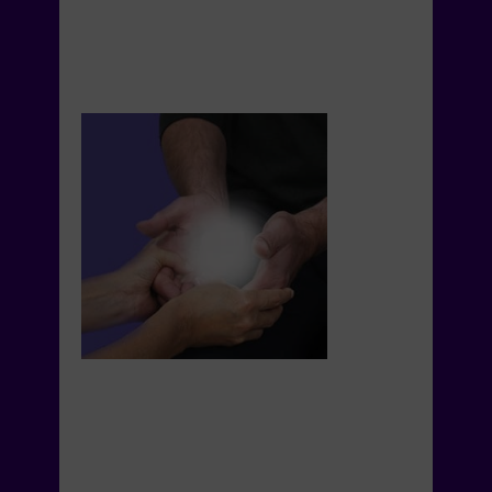
vous libérer des blessures
émotionnelles de votre vie
actuelle ou passée?
être formé pour démarrer ou
compléter votre activité de
thérapeute?