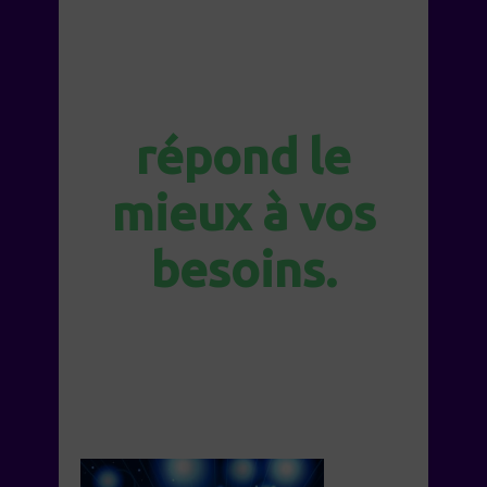
l’atelier ou la
formation qui
répond le
mieux à vos
besoins.
A l’heure actuelle,
vous voulez
…
(cliquez sur l’image
correspondante)