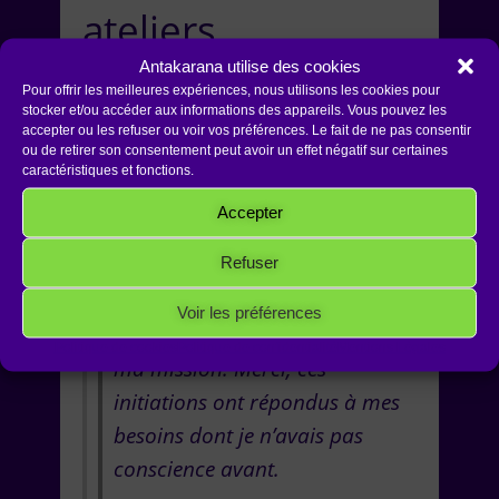
ateliers.
Antakarana utilise des cookies
Voici ce qu’ils ont
Pour offrir les meilleures expériences, nous utilisons les cookies pour
stocker et/ou accéder aux informations des appareils. Vous pouvez les
finalement pensé.
accepter ou les refuser ou voir vos préférences. Le fait de ne pas consentir
ou de retirer son consentement peut avoir un effet négatif sur certaines
caractéristiques et fonctions.
Transmission avec
Accepter
amour, simplicité, énergie
Refuser
Un retour vers la source et
ensuite un retour sur terre
Voir les préférences
ancré, posé pour continuer ici
Politique de cookies
Politique de confidentialité
Mentions Légales
ma mission. Merci, ces
initiations ont répondus à mes
besoins dont je n’avais pas
conscience avant.