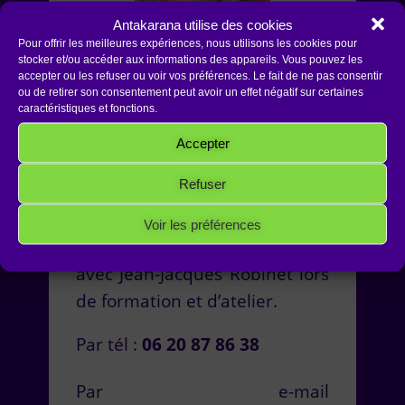
Antakarana utilise des cookies
Pour offrir les meilleures expériences, nous utilisons les cookies pour
Maître REIKI USUI 8ème
stocker et/ou accéder aux informations des appareils. Vous pouvez les
accepter ou les refuser ou voir vos préférences. Le fait de ne pas consentir
génération, Praticienne de la
ou de retirer son consentement peut avoir un effet négatif sur certaines
RECONNEXION® , Gestalt
caractéristiques et fonctions.
Praticienne et Thérapeute
Accepter
Holistique, Praticienne de la TIC
(Technique d’Intégration par le
Refuser
Cœur),
Voir les préférences
Annie Pérez est co animatrice
Politique de cookies
Politique de confidentialité
Mentions Légales
avec Jean-Jacques Robinet lors
de formation et d’atelier.
Par tél :
06 20 87 86 38
Par e-mail