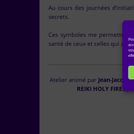
Au cours des journées d’initiat
secrets.
Ces symboles me permettent de
Pou
santé de ceux et celles qui acce
acc
vos
eff
Atelier animé par
Jean-Jacques
REIKI HOLY FIRE®, 