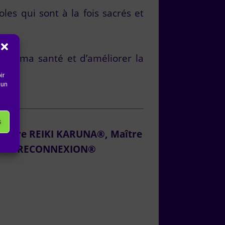
les qui sont à la fois sacrés et
rer ma santé et d’améliorer la
ir
 un
s
aître REIKI KARUNA®, Maître
 de la RECONNEXION®