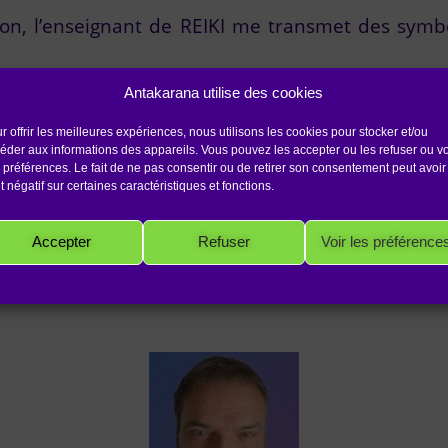
ion, l’enseignant de REIKI me transmet des symbo
Antakarana utilise des cookies
 canaliser une énergie de vie capable d’amélio
r offrir les meilleures expériences, nous utilisons les cookies pour stocker et/ou
ptent de recevoir cette énergie.
éder aux informations des appareils. Vous pouvez les accepter ou les refuser ou vo
 préférences. Le fait de ne pas consentir ou de retirer son consentement peut avoir
et négatif sur certaines caractéristiques et fonctions.
Accepter
Refuser
Voir les préférence
 ROBINET, Maître REIKI USUI 8ème génération
,
M
Politique de cookies
Politique de confidentialité
Mentions Légales
Maître REIKI UNITAIRE et du SON® et Praticien