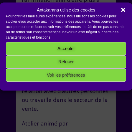
l’aise dans ce que j’ai à
Antakarana utilise des cookies
communiquer.
Pour offrir les meilleures expériences, nous utilisons les cookies pour
stocker et/ou accéder aux informations des appareils. Vous pouvez les
accepter ou les refuser ou voir vos préférences. Le fait de ne pas consentir
Je pourrais ainsi utiliser les
ou de retirer son consentement peut avoir un effet négatif sur certaines
caractéristiques et fonctions.
techniques apprises afin de
Accepter
mieux gérer mon quotidien.
Refuser
Cet atelier est particulièrement
bénéfique pour toute personne
Voir les préférences
qui, dans son travail, est en
Politique de cookies
Politique de confidentialité
Mentions Légales
relation avec d’autres personnes
ou travaille dans le secteur de la
vente.
Atelier animé par