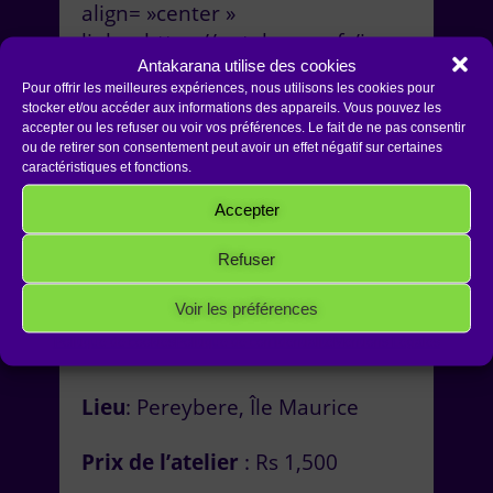
align= »center »
link= »https://antakarana.fr/jean-
Antakarana utilise des cookies
jacques-robinet/ »
Pour offrir les meilleures expériences, nous utilisons les cookies pour
bgColor= »#410087″
stocker et/ou accéder aux informations des appareils. Vous pouvez les
textColor= »#FFFFFF »
accepter ou les refuser ou voir vos préférences. Le fait de ne pas consentir
ou de retirer son consentement peut avoir un effet négatif sur certaines
hoverBgColor= »#22006c »
caractéristiques et fonctions.
hoverTextColor= »#FFFFFF »]En
savoir plus sur Jean-
Accepter
Jacques[/button] [divider_line]
Refuser
Dates
: Vendredi
12 Septembre 2014
Voir les préférences
Politique de cookies
Politique de confidentialité
Mentions Légales
Heure:
18h00 à 20h00
Lieu
: Pereybere, Île Maurice
Prix de l’atelier
: Rs 1,500