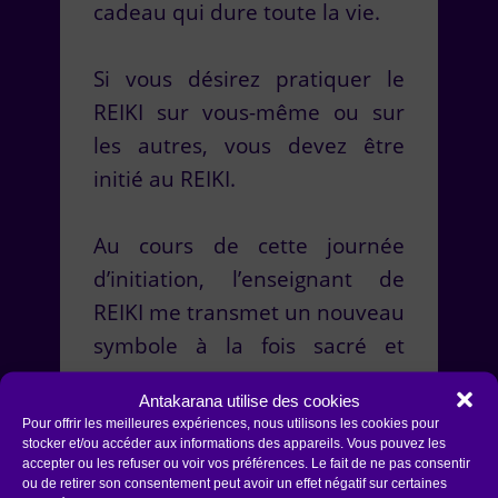
cadeau qui dure toute la vie.
Si vous désirez pratiquer le
REIKI sur vous-même ou sur
les autres, vous devez être
initié au REIKI.
Au cours de cette journée
d’initiation, l’enseignant de
REIKI me transmet un nouveau
symbole à la fois sacré et
secret.
Antakarana utilise des cookies
Ce symbole me permet de
Pour offrir les meilleures expériences, nous utilisons les cookies pour
canaliser une énergie de vie
stocker et/ou accéder aux informations des appareils. Vous pouvez les
accepter ou les refuser ou voir vos préférences. Le fait de ne pas consentir
capable d’améliorer encore
ou de retirer son consentement peut avoir un effet négatif sur certaines