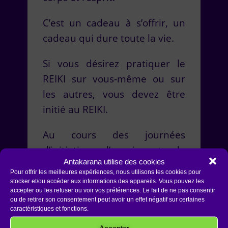
C’est un cadeau à s’offrir, un
cadeau qui dure toute la vie.
Si vous désirez pratiquer le
REIKI sur vous-même ou sur
les autres, vous devez être
initié au REIKI.
Au cours des journées
d’initiation, l’enseignant de
Antakarana utilise des cookies
REIKI me transmet des
Pour offrir les meilleures expériences, nous utilisons les cookies pour
symboles qui sont à la fois
stocker et/ou accéder aux informations des appareils. Vous pouvez les
accepter ou les refuser ou voir vos préférences. Le fait de ne pas consentir
sacrés et secrets.
ou de retirer son consentement peut avoir un effet négatif sur certaines
caractéristiques et fonctions.
Ces symboles me permettent
Accepter