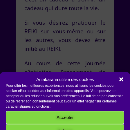
cadeau qui dure toute la vie.
Si vous désirez pratiquer le
REIKI sur vous-même ou sur
les autres, vous devez être
initié au REIKI.
Au cours de cette journée
d’initiation, l’enseignant de
Antakarana utilise des cookies
REIKI me transmet deux
Pour offrir les meilleures expériences, nous utilisons les cookies pour
symboles maîtres.
stocker et/ou accéder aux informations des appareils. Vous pouvez les
accepter ou les refuser ou voir vos préférences. Le fait de ne pas consentir
Ces symboles me permettent
ou de retirer son consentement peut avoir un effet négatif sur certaines
de canaliser une énergie de
caractéristiques et fonctions.
vie encore plus intense
Accepter
capable d’améliorer ma santé