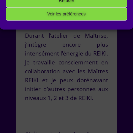
Refuser
et d’améliorer la santé de ceux
et celles qui acceptent de
Voir les préférences
recevoir cette énergie.
Politique de cookies
Politique de confidentialité
Mentions Légales
Durant l’atelier de Maîtrise,
j’intègre encore plus
intensément l’énergie du REIKI.
Je travaille consciemment en
collaboration avec les Maîtres
REIKI et je peux dorénavant
initier d’autres personnes aux
niveaux 1, 2 et 3 de REIKI.