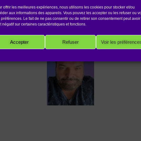
r offrir les meilleures expériences, nous utilisons les cookies pour stocker et/ou
éder aux informations des appareils. Vous pouvez les accepter ou les refuser ou vo
 ROBINET, Maître REIKI USUI 8ème génération
,
M
 préférences. Le fait de ne pas consentir ou de retirer son consentement peut avoir
Maître REIKI UNITAIRE et du SON® et Praticien
et négatif sur certaines caractéristiques et fonctions.
Accepter
Refuser
Voir les préférence
Politique de cookies
Politique de confidentialité
Mentions Légales