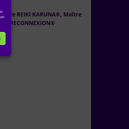
ir
aître REIKI KARUNA®, Maître
 un
 de la RECONNEXION®
s