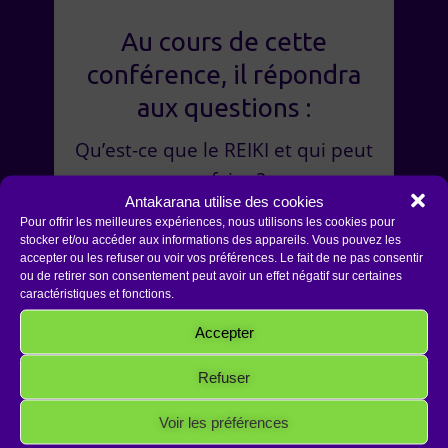
Au cours de cette
conférence, il répondra
aux questions :
Qu’est-ce que le REIKI et qui peut
en faire ?
Antakarana utilise des cookies
Pour offrir les meilleures expériences, nous utilisons les cookies pour
Quels sont les bienfaits du REIKI
stocker et/ou accéder aux informations des appareils. Vous pouvez les
? Peut-il changer notre vie ?
accepter ou les refuser ou voir vos préférences. Le fait de ne pas consentir
ou de retirer son consentement peut avoir un effet négatif sur certaines
caractéristiques et fonctions.
Pourquoi est-il important de
Accepter
choisir le bon Maître REIKI pour
nous initier ?
Refuser
[clearboth]
Voir les préférences