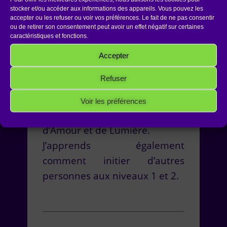
stocker et/ou accéder aux informations des appareils. Vous pouvez les
capable d’améliorer encore
accepter ou les refuser ou voir vos préférences. Le fait de ne pas consentir
plus intensément ma santé et
ou de retirer son consentement peut avoir un effet négatif sur certaines
caractéristiques et fonctions.
celle de ceux qui acceptent de
Accepter
recevoir cette énergie.
Refuser
Durant l’initiation de REIKI de
niveau 3, mon canal s’ouvre
Voir les préférences
davantage à cette énergie
Politique de cookies
Politique de confidentialité
Mentions Légales
d’Amour et de Lumière.
J’apprends également
comment initier d’autres
personnes aux niveaux 1 et 2.