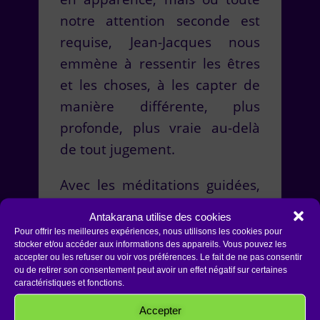
notre attention seconde est
requise, Jean-Jacques nous
emmène à ressentir les êtres
et les choses, à les capter de
manière différente, plus
profonde, plus vraie au-delà
de tout jugement.
Avec les méditations guidées,
dont celle crée par Jean-
Antakarana utilise des cookies
Jacques: “Les Sphères de
Pour offrir les meilleures expériences, nous utilisons les cookies pour
stocker et/ou accéder aux informations des appareils. Vous pouvez les
Lumière”, le mental se pose
accepter ou les refuser ou voir vos préférences. Le fait de ne pas consentir
juste là où il faut, permettant,
ou de retirer son consentement peut avoir un effet négatif sur certaines
caractéristiques et fonctions.
de fait, à l’intuition d’élargir le
Accepter
champ de conscience.