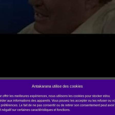
es événements passés qui m’affectent encore au
Antakarana utilise des cookies
prendre contact avec mon enfant intérieur.
r offrir les meilleures expériences, nous utilisons les cookies pour stocker et/ou
éder aux informations des appareils. Vous pouvez les accepter ou les refuser ou vo
’Enfant en Soi,
 préférences. Le fait de ne pas consentir ou de retirer son consentement peut avoir
je vais apprivoiser petit à petit l
et négatif sur certaines caractéristiques et fonctions.
oi ce qu’il vit, ses états d’âme,
afin de l’aider à ex