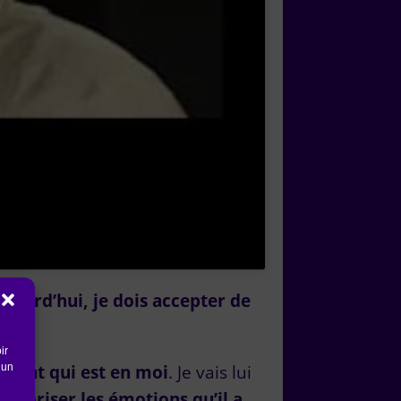
jourd’hui, je dois accepter de
ir
 un
’enfant qui est en moi
. Je vais lui
térioriser les émotions qu’il a