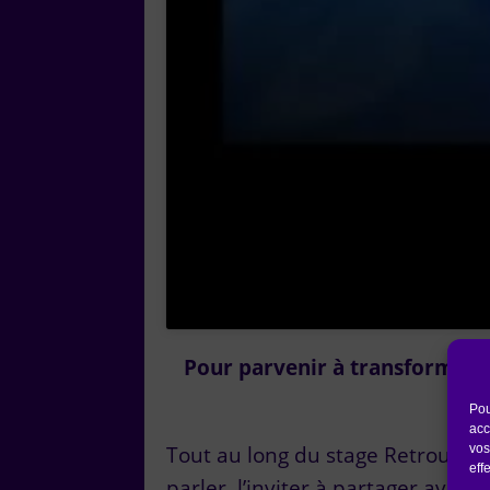
Pour parvenir à transformer c
Pou
acc
Tout au long du stage Retrouver l
vos
eff
parler, l’inviter à partager avec m